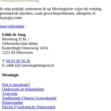
Voedingsondersteuning
In mijn praktijk ondersteun ik op Mesologische wijze bij voeding
gerelateerde klachten, zoals gewichtsproblemen, allergieën of
hypoglycemie.
meer informatie
>
Edith de Jong
Mesoloog D.M. /
Orthomoleculair diëtist
Kamerlingh Onnesweg 145A
1223 JD Hilversum
T:
06 83 90 50 30
E: edith [@] mesologiehetgooi.nl
Mesologie
Wat is mesologie?
Onderzoek en behandeling
Ayurveda
Traditionele Chinese Geneeskunde
Homeopathie
Electro Fysiologische Diagnostiek