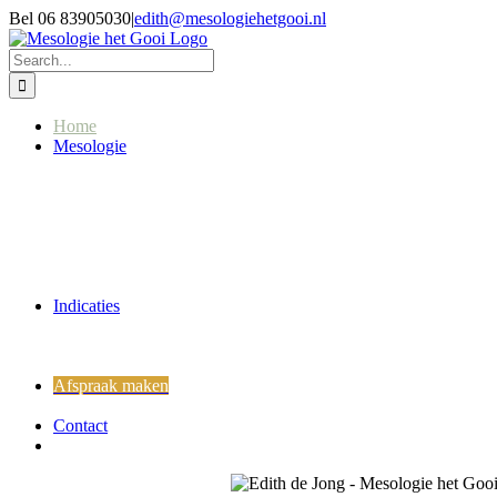
Skip
Bel 06 83905030
|
edith@mesologiehetgooi.nl
to
content
Search
for:
Home
Mesologie
Indicaties
Afspraak maken
Contact